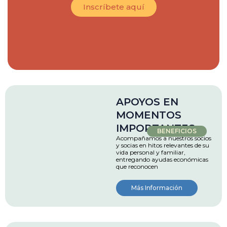
Inscríbete aquí
APOYOS EN
MOMENTOS
IMPORTANTES
BENEFICIOS
Acompañamos a nuestros socios
y socias en hitos relevantes de su
vida personal y familiar,
entregando ayudas económicas
que reconocen
Más Información