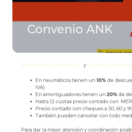
Convenio ANK
www.amortiguadoresk.cl
y
www.neumaticosk
En neumáticos tienen un
10%
de descuen
IVA)
En amortiguadores tienen un
20%
de des
Hasta 12 cuotas precio contado con 
Precio contado con cheques a 30, 60 y 90
También pueden cancelar con todo medio
Para dar la mejor atención y coordinación posib