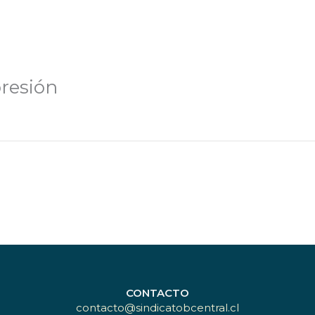
presión
CONTACTO
contacto@sindicatobcentral.cl