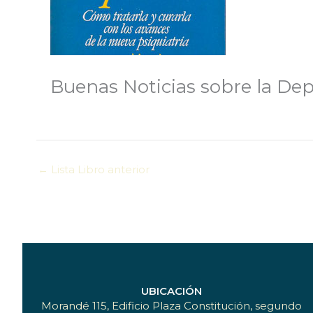
Buenas Noticias sobre la De
←
Lista Libro anterior
UBICACIÓN
Morandé 115, Edificio Plaza Constitución, segundo