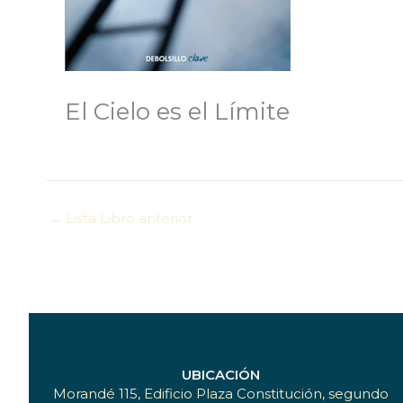
El Cielo es el Límite
←
Lista Libro anterior
UBICACIÓN
Morandé 115, Edificio Plaza Constitución, segundo