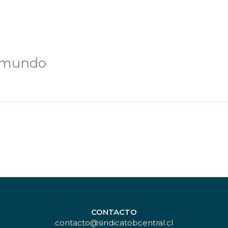
l mundo
CONTACTO
contacto@sindicatobcentral.cl