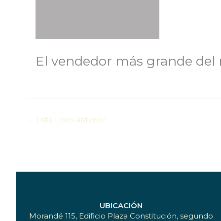
El vendedor más grande de
←
Lista Libro anterior
UBICACIÓN
Morandé 115, Edificio Plaza Constitución, segundo